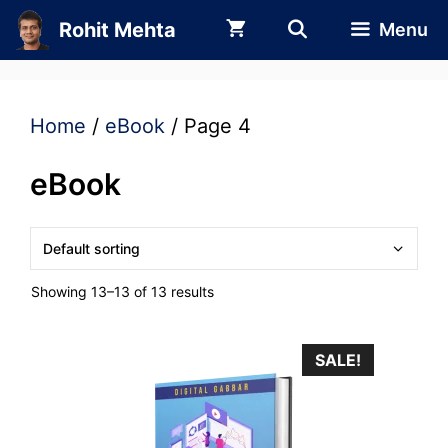
Skip
Rohit Mehta
Menu
to
content
Home
/
eBook
/ Page 4
eBook
Showing 13–13 of 13 results
SALE!