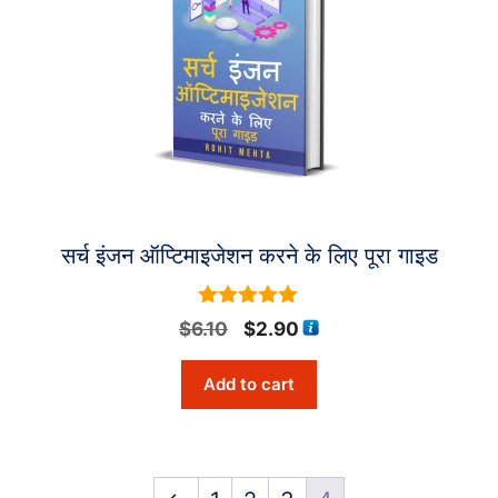
सर्च इंजन ऑप्टिमाइजेशन करने के लिए पूरा गाइड
5
Original
Current
$
6.10
$
2.90
out of 5
price
price
Add to cart
was:
is:
$6.10.
$2.90.