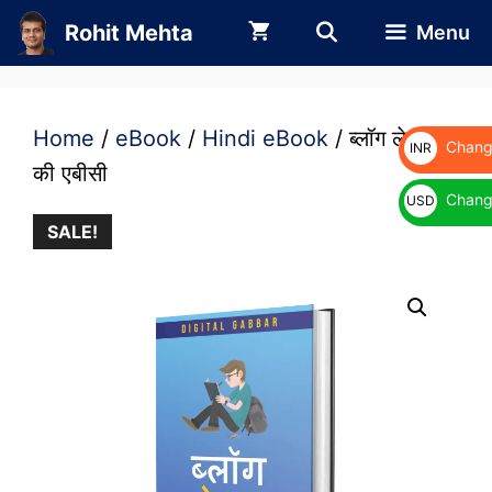
Skip
Rohit Mehta
Menu
to
content
Home
/
eBook
/
Hindi eBook
/ ब्लॉग लेखन
Change
INR
की एबीसी
₹
Change
USD
SALE!
$