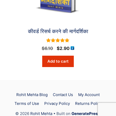
कीवर्ड रिसर्च करने की मार्गदर्शिका
5
Original
Current
$
6.10
$
2.90
out of 5
price
price
Add to cart
was:
is:
$6.10.
$2.90.
Rohit Mehta Blog
Contact Us
My Account
Terms of Use
Privacy Policy
Returns Policy
Original
Current
$
6.10
$
2.90
Add to cart
price
price
© 2026
Rohit Mehta
• Built on
GeneratePress
.