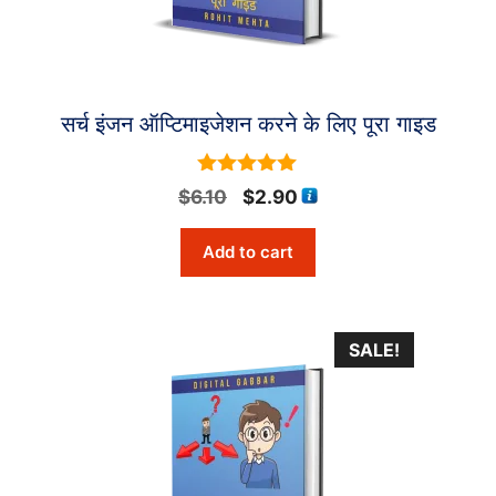
सर्च इंजन ऑप्टिमाइजेशन करने के लिए पूरा गाइड
5
Original
Current
$
6.10
$
2.90
out of 5
price
price
Add to cart
was:
is:
$6.10.
$2.90.
SALE!