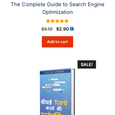
The Complete Guide to Search Engine
Optimization
5
Original
Current
$
6.10
$
2.90
out of 5
price
price
Add to cart
was:
is:
$6.10.
$2.90.
SALE!